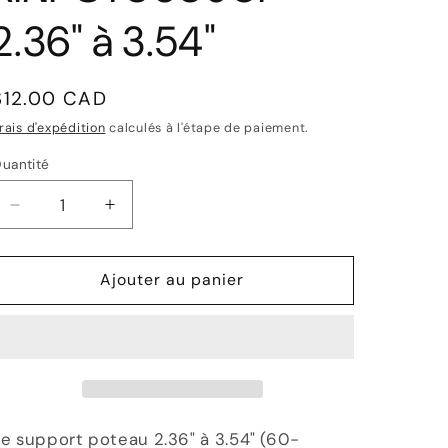
2.36" à 3.54"
Prix
$12.00 CAD
habituel
rais d'expédition
calculés à l'étape de paiement.
uantité
Réduire
Augmenter
la
la
quantité
quantité
de
Ajouter au panier
de
Support
Support
pour
pour
poteau
poteau
bois
bois
YEED®
YEED®
RINPOT06090P
RINPOT06090P
2.36&quot;
2.36&quot;
e support poteau 2.36" à 3.54" (60-