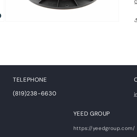
G
Ouvrir
le
média
3
dans
une
fenêtre
modale
TELEPHONE
(819)238-6630
i
YEED GROUP
https://yeedgroup.com/