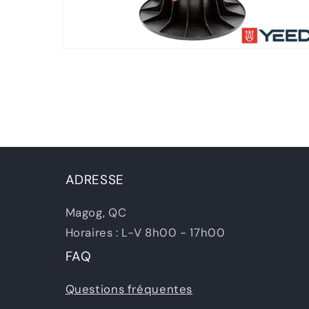
Ouvrir
le
média
2
dans
une
fenêtre
modale
ADRESSE
Magog, QC
Horaires : L-V 8h00 - 17h00
FAQ
Questions fréquentes