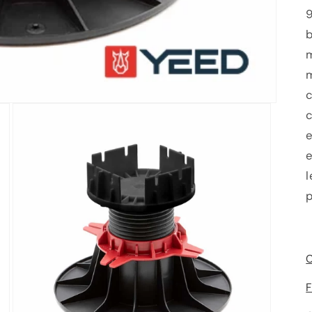
m
m
c
c
e
e
l
p
C
F