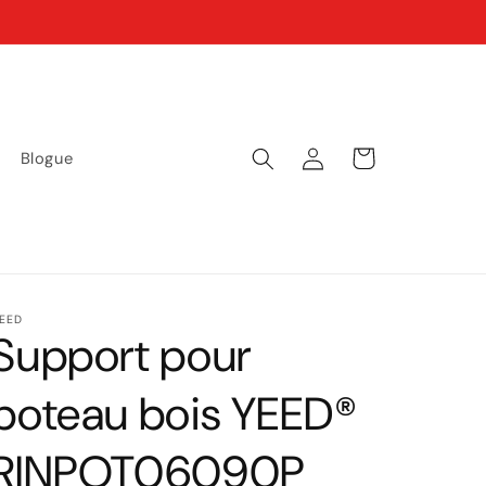
Connexion
Panier
Blogue
EED
Support pour
poteau bois YEED®
RINPOT06090P