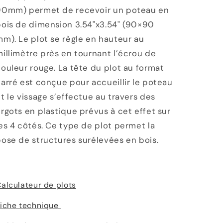
à
à
90mm) permet de recevoir un poteau en
3.54&quot;
3.54&quot;
bois de dimension 3.54"x3.54" (90×90
m). Le plot se règle en hauteur au
illimètre près en tournant l’écrou de
ouleur rouge. La tête du plot au format
arré est conçue pour accueillir le poteau
t le vissage s’effectue au travers des
rgots en plastique prévus à cet effet sur
es 4 côtés. Ce type de plot permet la
ose de structures surélevées en bois.
alculateur de plots
iche technique