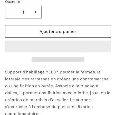
Quantité
Réduire
Augmenter
la
la
quantité
quantité
de
de
Ajouter au panier
Support
Support
d’habillage
d’habillage
latéral
latéral
YEED®
YEED®
RINSUPHAB
RINSUPHAB
Support d’habillage YEED® permet la fermeture
latérale des terrasses en créant une contremarche
ou une finition en butée. Associé à la plaque à
dalles, il permet une finition avec plinthe, joue, ou la
création de marches d’escalier. Le support
s’accroche à l’embase du plot sans fixation
complémentaire.